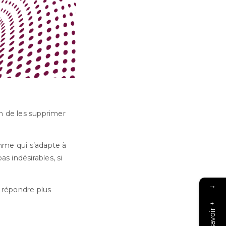
n de les supprimer
hme qui s’adapte à
s indésirables, si
→
 répondre plus
En savoir +