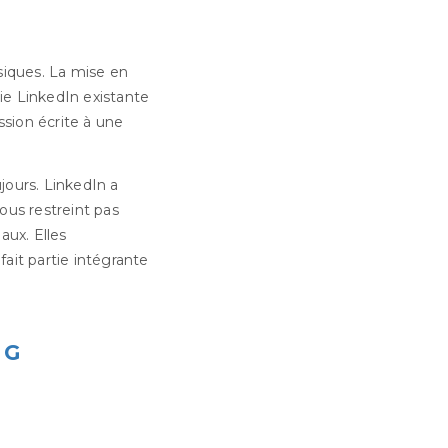
siques. La mise en
ie LinkedIn existante
ssion écrite à une
ujours. LinkedIn a
ous restreint pas
aux. Elles
ait partie intégrante
NG