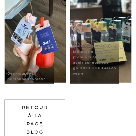
MBD Open Marketing
fait partie des 100
premiers clients à
avoir acheter ces
gourdes GOBILAB en
Des gourdes
verre.
personnalisables !
RETOUR
À LA
PAGE
BLOG