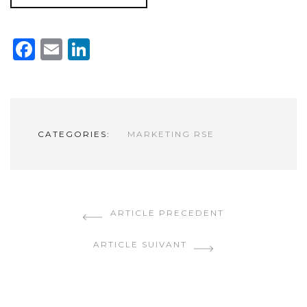
Facebook
Email
LinkedIn
CATEGORIES:
MARKETING RSE
CONTINUER LA LECTURE
ARTICLE PRECEDENT
ARTICLE SUIVANT