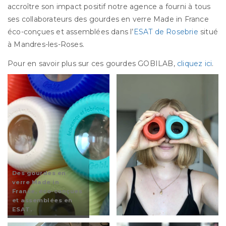
accroître son impact positif notre agence a fourni à tous
ses collaborateurs des gourdes en verre Made in France
éco-conçues et assemblées dans l’
ESAT de Rosebrie
situé
à Mandres-les-Roses.
Pour en savoir plus sur ces gourdes GOBILAB,
cliquez ici
.
Des gourdes en
verre Made in
France, éco-conçues
et assemblées en
ESAT.