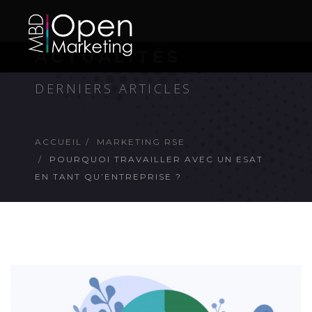
ACTUALITÉS
DERNIERS ARTICLES
ACCUEIL
MARKETING RSE
POURQUOI TRAVAILLER AVEC UN ESAT
EN TANT QU’ENTREPRISE ?