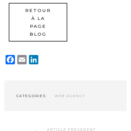
RETOUR
À LA
PAGE
BLOG
Facebook
Email
LinkedIn
CATEGORIES:
WEB AGENCY
CONTINUER LA LECTURE
ARTICLE PRECEDENT