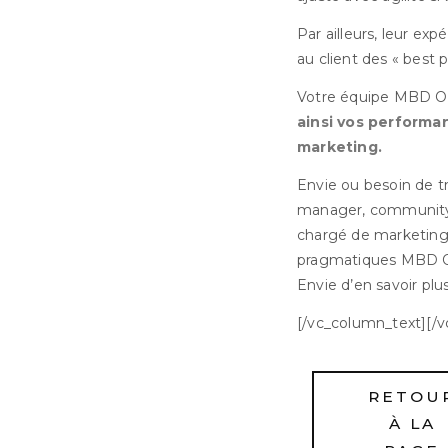
Par ailleurs, leur ex
au client des « best p
Votre équipe MBD Op
ainsi vos performan
marketing.
Envie ou besoin de tr
manager, community 
chargé de marketing
pragmatiques MBD O
Envie d’en savoir plu
[/vc_column_text][/
RETOU
À LA