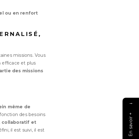
l ou en renfort
ERNALISÉ,
rtaines missions. Vous
efficace et plus
partie des missions
→
 sein même de
n fonction des besoins
En savoir +
t
collaboratif et
ini, il est suivi, il est