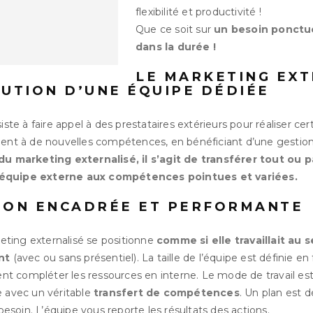
flexibilité et productivité !
Que ce soit sur
un besoin ponctue
dans la durée !
LE MARKETING EXT
TUTION D’UNE ÉQUIPE DÉDIÉE
iste à faire appel à des prestataires extérieurs pour réaliser ce
ment à de nouvelles compétences, en bénéficiant d’une gestion 
du marketing externalisé, il s’agit de transférer tout ou 
équipe externe aux compétences pointues et variées.
ION ENCADRÉE ET PERFORMANTE
ting externalisé se positionne
comme si elle travaillait au
nt
(avec ou sans présentiel). La taille de l’équipe est définie e
ient compléter les ressources en interne. Le mode de travail es
 avec un véritable
transfert de compétences
. Un plan est déf
 besoin. L’équipe vous reporte les résultats des actions.