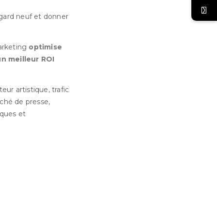
regard neuf et donner
arketing
optimise
un meilleur ROI
ur artistique, trafic
ché de presse,
ques et