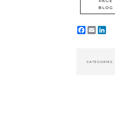
PAGE
BLOG
Faceb
Emai
L
CATEGORIES:
CONTINUE