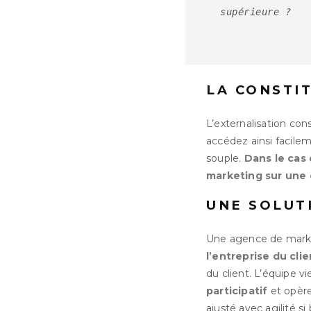
supérieure ?
LA CONSTI
L’externalisation cons
accédez ainsi facile
souple.
Dans le cas 
marketing sur une 
UNE SOLUT
Une agence de marke
l’entreprise du clie
du client. L’équipe v
participatif
et opère
ajusté avec agilité si