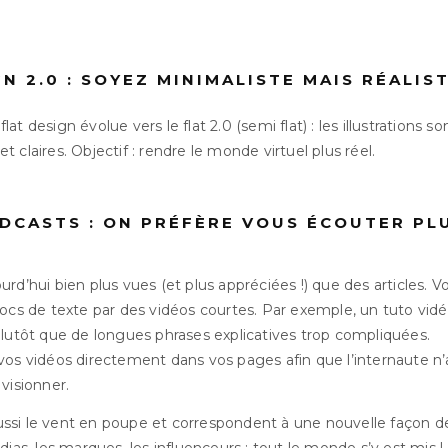
GN 2.0 : SOYEZ MINIMALISTE MAIS RÉALIS
t design évolue vers le flat 2.0 (semi flat) : les illustrations s
 claires. Objectif : rendre le monde virtuel plus réel.
ODCASTS : ON PRÉFÈRE VOUS ÉCOUTER PL
urd’hui bien plus vues (et plus appréciées !) que des articles.
locs de texte par des vidéos courtes. Par exemple, un tuto vid
plutôt que de longues phrases explicatives trop compliquées.
vos vidéos directement dans vos pages afin que l’internaute n’a
visionner.
ussi le vent en poupe et correspondent à une nouvelle façon