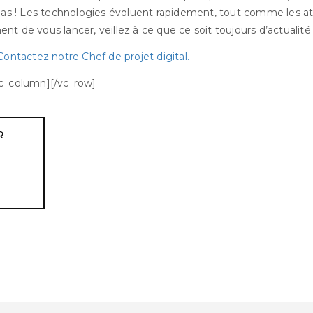
 pas ! Les technologies évoluent rapidement, tout comme les a
t de vous lancer, veillez à ce que ce soit toujours d’actualité 
Contactez notre Chef de projet digital.
vc_column][/vc_row]
R
ook
l
inkedIn