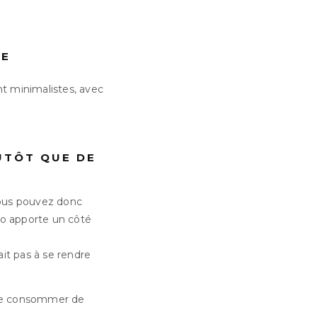
TE
ont minimalistes, avec
UTÔT QUE DE
 Vous pouvez donc
éo apporte un côté
it pas à se rendre
 de consommer de