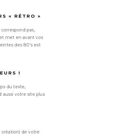
RS « RÉTRO »
s correspond pas,
 et met en avant vos
 teintes des 80’s est
EURS !
rps du texte,
 aussi votre site plus
 création) de votre