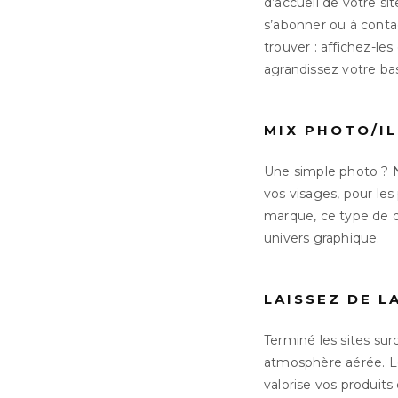
d’accueil de votre si
s’abonner ou à contac
trouver : affichez-le
agrandissez votre ba
MIX PHOTO/I
Une simple photo ? N
vos visages, pour les
marque, ce type de d
univers graphique.
LAISSEZ DE L
Terminé les sites surc
atmosphère aérée. Le 
valorise vos produits 