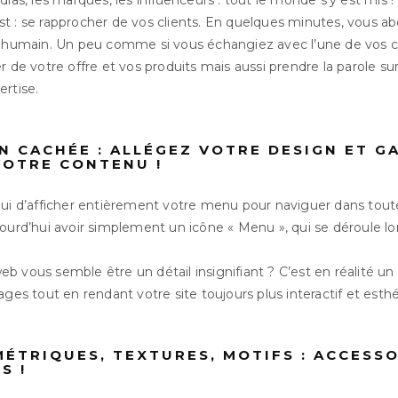
dias, les marques, les influenceurs : tout le monde s’y est mis !
t : se rapprocher de vos clients. En quelques minutes, vous ab
s humain. Un peu comme si vous échangiez avec l’une de vos 
r de votre offre et vos produits mais aussi prendre la parole sur
ertise.
N CACHÉE : ALLÉGEZ VOTRE DESIGN ET G
VOTRE CONTENU !
hui d’afficher entièrement votre menu pour naviguer dans tout
ourd’hui avoir simplement un icône « Menu », qui se déroule lo
b vous semble être un détail insignifiant ? C’est en réalité 
ages tout en rendant votre site toujours plus interactif et esth
ÉTRIQUES, TEXTURES, MOTIFS : ACCESSO
S !