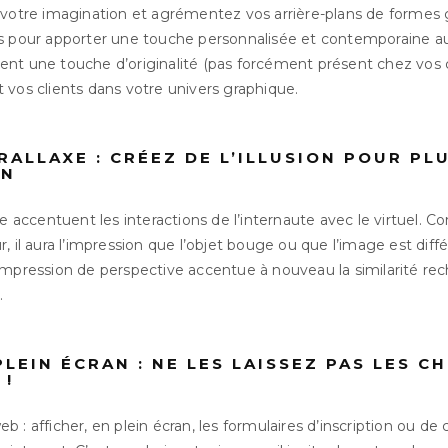
 votre imagination et agrémentez vos arrière-plans de formes
s pour apporter une touche personnalisée et contemporaine au 
nt une touche d’originalité (pas forcément présent chez vos c
 vos clients dans votre univers graphique.
RALLAXE : CRÉEZ DE L’ILLUSION POUR PL
ON
xe accentuent les interactions de l’internaute avec le virtuel. 
, il aura l’impression que l’objet bouge ou que l’image est dif
impression de perspective accentue à nouveau la similarité rec
.
LEIN ÉCRAN : NE LES LAISSEZ PAS LES C
 !
 : afficher, en plein écran, les formulaires d’inscription ou de 