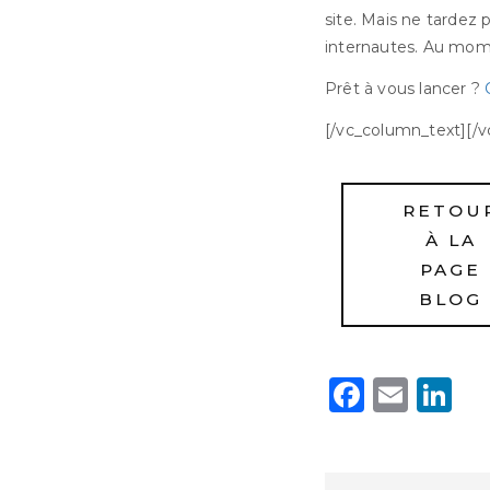
site. Mais ne tardez
internautes. Au momen
Prêt à vous lancer ?
[/vc_column_text][/
RETOU
À LA
PAGE
BLOG
Faceb
Emai
L