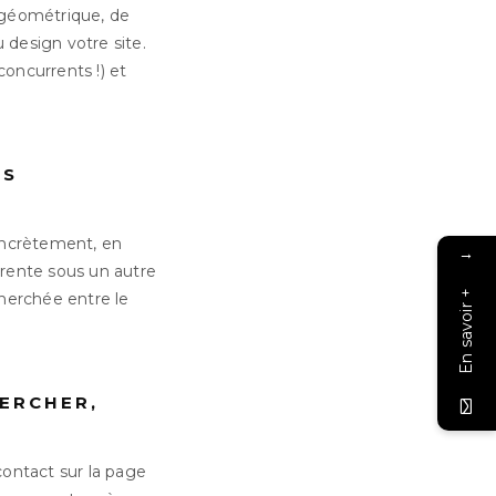
 géométrique, de
design votre site.
oncurrents !) et
US
Concrètement, en
→
férente sous un autre
En savoir +
herchée entre le
HERCHER,
contact sur la page