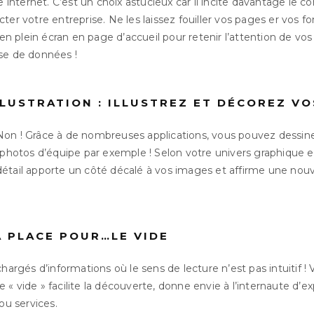
te internet. C’est un choix astucieux car il incite davantage le
ter votre entreprise. Ne les laissez fouiller vos pages er vos fo
s en plein écran en page d’accueil pour retenir l’attention de vo
se de données !
LLUSTRATION : ILLUSTREZ ET DÉCOREZ V
on ! Grâce à de nombreuses applications, vous pouvez dessiner
 photos d’équipe par exemple ! Selon votre univers graphique e
étail apporte un côté décalé à vos images et affirme une nouve
A PLACE POUR…LE VIDE
hargés d’informations où le sens de lecture n’est pas intuitif ! 
« vide » facilite la découverte, donne envie à l’internaute d’exp
ou services.