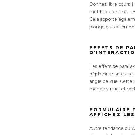
Donnez libre cours à
motifs ou de texture
Cela apporte égaleme
plonge plus aisément
EFFETS DE PA
D’INTERACTI
Les effets de paralla
déplaçant son curseur
angle de vue. Cette 
monde virtuel et réel
FORMULAIRE P
AFFICHEZ-LES
Autre tendance du web