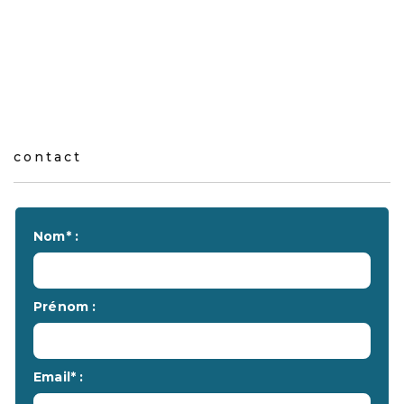
contact
Nom* :
Prénom :
Email* :