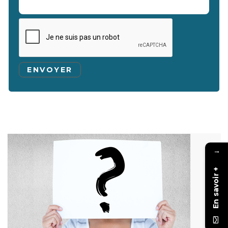
→
En savoir +