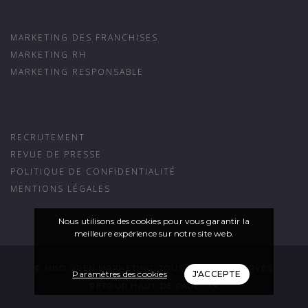
MARKETING DES FRANCHISES
MARKETING RH
MARKETING RESPONSABLE
RECRUTEMENT
REVUE DE PRESSE
POLITIQUE DE CONFIDENTIALITÉ
MENTIONS LÉGALES
Nous utilisons des cookies pour vous garantir la
meilleure expérience sur notre site web.
© MBD OPEN MARKETING. TOUS DROITS RÉSERVÉS
Paramètres des cookies
J'ACCEPTE
RETOUR HAUT DE PAGE