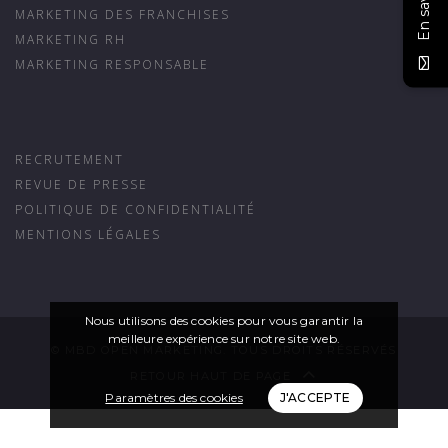
En savoir +
MARKETING DES FRANCHISES
MARKETING RH
MARKETING RESPONSABLE
RECRUTEMENT
REVUE DE PRESSE
POLITIQUE DE CONFIDENTIALITÉ
MENTIONS LÉGALES
Nous utilisons des cookies pour vous garantir la
meilleure expérience sur notre site web.
© MBD OPEN MARKETING. TOUS DROITS RÉSERVÉS
RETOUR HAUT DE PAGE
Paramètres des cookies
J'ACCEPTE