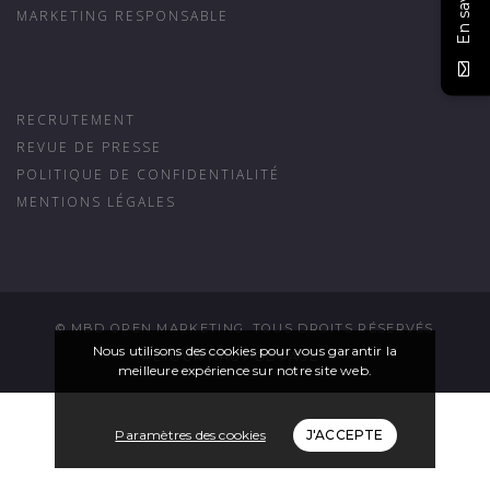
En savoir +
MARKETING RESPONSABLE
RECRUTEMENT
REVUE DE PRESSE
POLITIQUE DE CONFIDENTIALITÉ
MENTIONS LÉGALES
© MBD OPEN MARKETING. TOUS DROITS RÉSERVÉS
Nous utilisons des cookies pour vous garantir la
RETOUR HAUT DE PAGE
meilleure expérience sur notre site web.
Paramètres des cookies
J'ACCEPTE