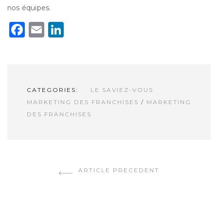
nos équipes.
Facebook
Email
LinkedIn
CATEGORIES:
LE SAVIEZ-VOUS
MARKETING DES FRANCHISES
/
MARKETING
DES FRANCHISES
CONTINUER LA LECTURE
ARTICLE PRECEDENT