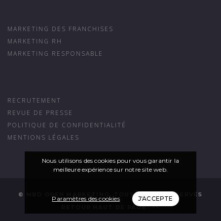
MARKETING DES FRANCHISES
MARKETING RH
MARKETING RESPONSABLE
RECRUTEMENT
REVUE DE PRESSE
POLITIQUE DE CONFIDENTIALITÉ
MENTIONS LÉGALES
Nous utilisons des cookies pour vous garantir la
meilleure expérience sur notre site web.
© MBD OPEN MARKETING. TOUS DROITS RÉSERVÉS
Paramètres des cookies
J'ACCEPTE
RETOUR HAUT DE PAGE