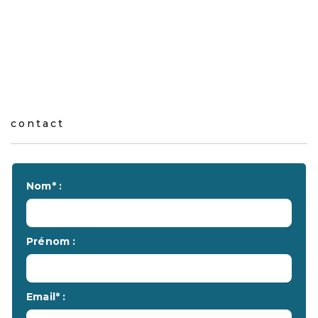
contact
Nom* :
Prénom :
Email* :